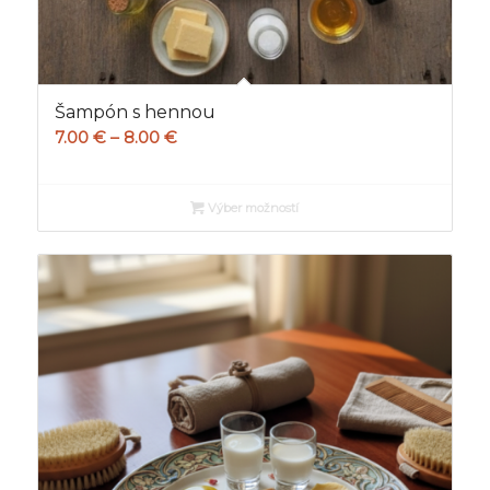
Šampón s hennou
Price
7.00
€
–
8.00
€
range:
7.00 €
Výber možností
through
8.00 €