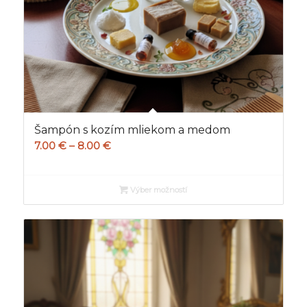
Šampón s kozím mliekom a medom
Price
7.00
€
–
8.00
€
range:
7.00 €
Výber možností
through
8.00 €