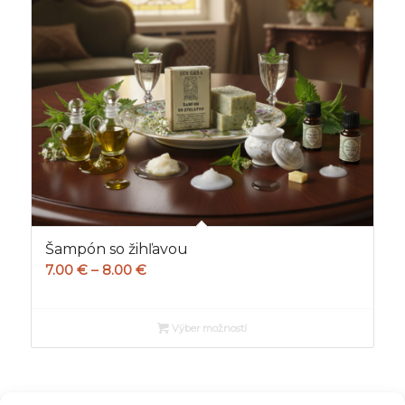
Šampón so žihľavou
Price
7.00
€
–
8.00
€
range:
7.00 €
Výber možností
through
8.00 €